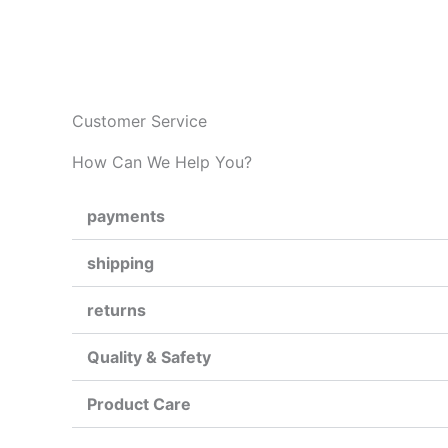
跳
至
主
要
內
Customer Service
容
How Can We Help You?
payments
shipping
returns
Quality & Safety
Product Care