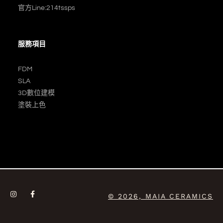
官方Line:214tssps
服務項目
FDM
SLA
3D數位建模
塗裝上色
I
F
© 2026, MAIA CERAMICS
n
a
s
c
t
e
a
b