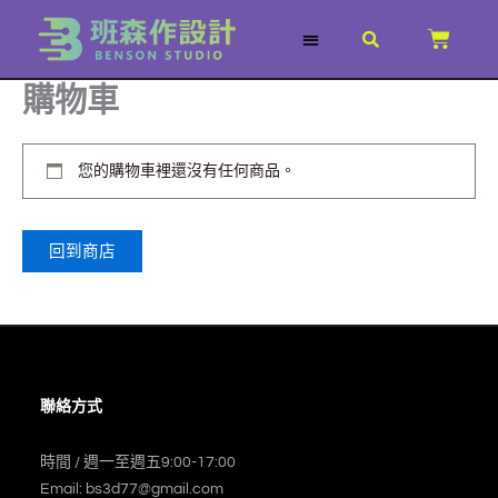
跳
CART
至
主
關於我們
服務項目
3D列印文章
所有商品
購物車
要
內
容
您的購物車裡還沒有任何商品。
回到商店
聯絡方式
時間 / 週一至週五9:00-17:00
Email: bs3d77@gmail.com